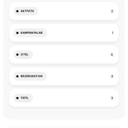
2
AKTIVITE
1
KAMPANYALAR
4
OTEL
3
REZERVASYON
3
TATIL