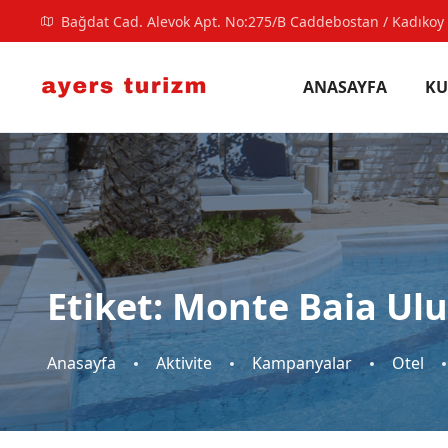
Bağdat Cad. Alevok Apt. No:275/B Caddebostan / Kadıkoy 
ANASAYFA
KU
Etiket:
Monte Baia Ulud
Anasayfa
Aktivite
Kampanyalar
Otel