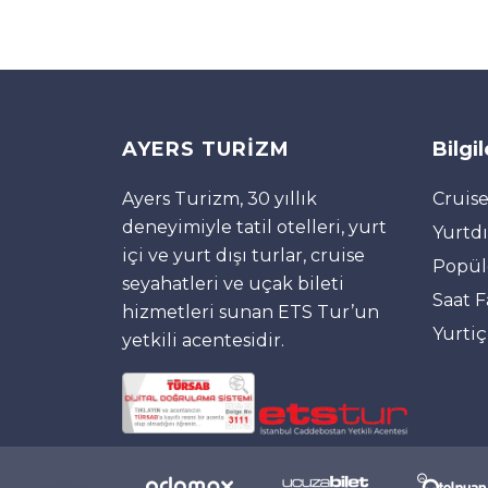
AYERS TURİZM
Bilgi
Ayers Turizm, 30 yıllık
Cruise
deneyimiyle tatil otelleri, yurt
Yurtdı
içi ve yurt dışı turlar, cruise
Popül
seyahatleri ve uçak bileti
Saat F
hizmetleri sunan ETS Tur’un
Yurtiç
yetkili acentesidir.