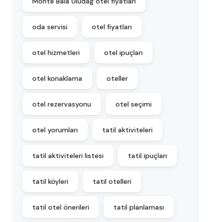
Monte Baia Uludağ otel fiyatları
oda servisi
otel fiyatları
otel hizmetleri
otel ipuçları
otel konaklama
oteller
otel rezervasyonu
otel seçimi
otel yorumları
tatil aktiviteleri
tatil aktiviteleri listesi
tatil ipuçları
tatil köyleri
tatil otelleri
tatil otel önerileri
tatil planlaması