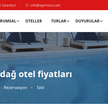
/ İstanbul
info@ayerstur.com
RUMSAL
OTELLER
TURLAR
DUYURULAR
ağ otel fiyatları
Rezervasyon
Tatil