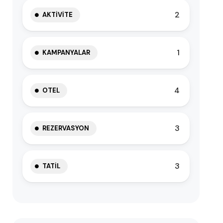
2
AKTIVITE
1
KAMPANYALAR
4
OTEL
3
REZERVASYON
3
TATIL