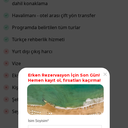
dahil konaklama
Havalimanı - otel arası çift yön transfer
Programda belirtilen tüm turlar
Türkçe rehberlik hizmeti
Yurt dışı çıkış harcı
Vize
Ekstra turlar
Erken Rezervasyon İçin Son Gün!

Hemen kayıt ol, fırsatları kaçırma!
Kişisel harcamalar
Şehir vergileri
Seyahat sağlık sigortası
İsim Soyisim*