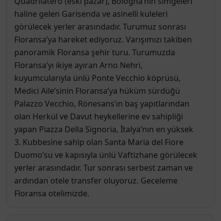
Quadrilatero (eski pazar), Bologna’nın simgeleri
haline gelen Garisenda ve asinelli kuleleri
görülecek yerler arasındadır. Turumuz sonrası
Floransa’ya hareket ediyoruz. Varışımızı takiben
panoramik Floransa şehir turu. Turumuzda
Floransa’yı ikiye ayıran Arno Nehri,
kuyumcularıyla ünlü Ponte Vecchio köprüsü,
Medici Aile’sinin Floransa’ya hüküm sürdüğü
Palazzo Vecchio, Rönesans’ın baş yapıtlarından
olan Herkül ve Davut heykellerine ev sahipliği
yapan Piazza Della Signoria, İtalya’nın en yüksek
3. Kubbesine sahip olan Santa Maria del Fiore
Duomo’su ve kapısıyla ünlü Vaftizhane görülecek
yerler arasındadır. Tur sonrası serbest zaman ve
ardından otele transfer oluyoruz. Geceleme
Floransa otelimizde.