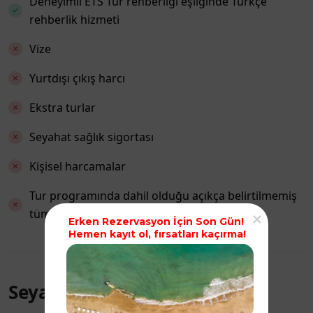
Deneyimli ETS Tur rehberliği eşliğinde Türkçe
rehberlik hizmeti
Vize
Yurtdışı çıkış harcı
Ekstra turlar
Seyahat sağlık sigortası
Kişisel harcamalar
Tur programında dahil olduğu açıkça belirtilmemiş
tüm servisler
Erken Rezervasyon İçin Son Gün!

Hemen kayıt ol, fırsatları kaçırma!
Seyahat Programı